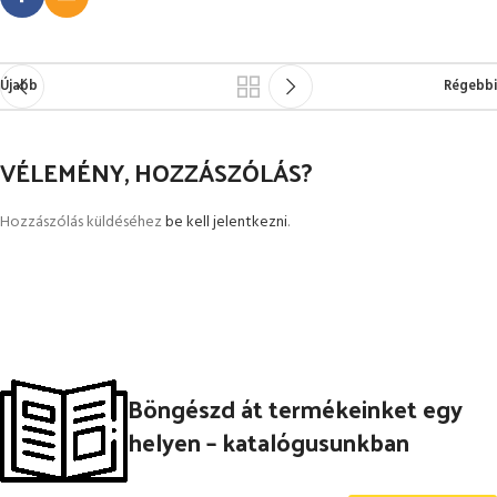
Újabb
Régebbi
VÉLEMÉNY, HOZZÁSZÓLÁS?
Hozzászólás küldéséhez
be kell jelentkezni
.
Böngészd át termékeinket egy
helyen – katalógusunkban