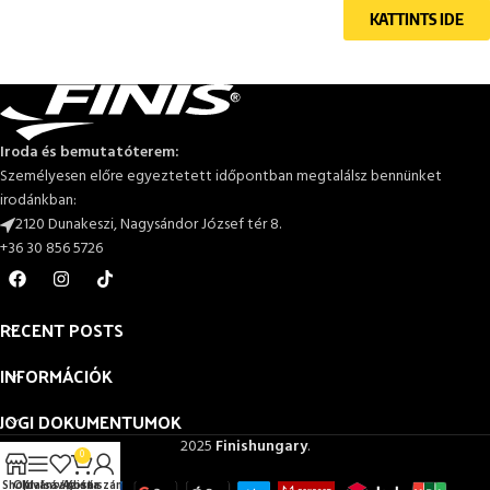
KATTINTS IDE
Iroda és bemutatóterem:
Személyesen előre egyeztetett időpontban megtalálsz bennünket
irodánkban:
2120 Dunakeszi, Nagysándor József tér 8.
+36 30 856 5726
RECENT POSTS
INFORMÁCIÓK
JOGI DOKUMENTUMOK
2025
Finishungary
.
0
Shop
Oldalsáv
Kívánságlista
Az én számlám
Kosár