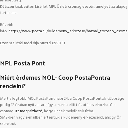
lefedettség.
Kétszeri kézbesítési kísérlet MPL Üzleti csomag esetén, amelyet az alapdíj
tartalmaz.
Bővebb
info:
https://www.posta.hu/kuldemeny_erkezese/haznal_torteno_csoma
Ezen szállítási mód díja bruttó 6990 Ft.
MPL Posta Pont
Miért érdemes MOL- Coop PostaPontra
rendelni?
Mert a legtöbb MOL PostaPont napi 24, a Coop PostaPontok többsége
pedig 12 órában nyitva tart, így a munka előtt és után is elhozható a
csomag.
Itt megnézhető
, hogy Önnek melyik esik útba.
SMS-ben vagy e-mailben értesítjük a küldemény érkezéséről, ahogy Ön
szeretné.