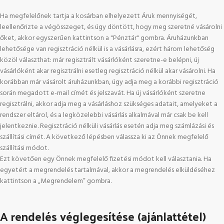
Ha megfelelőnek tartja a kosárban elhelyezett Áruk mennyiségét,
leellenőrizte a végösszeget, és úgy döntött, hogy meg szeretné vásárolni
őket, akkor egyszerűen kattintson a "Pénztár" gombra. Áruházunkban
lehetősége van regisztráció nélkül is a vásárlásra, ezért három lehetőség
közöl választhat: már regisztrált vásárlóként szeretne-e belépni, új
vásárlóként akar regisztrálni esetleg regisztráció nélkül akar vásárolni. Ha
korábban már vásárolt áruházunkban, úgy adja meg a korábbi regisztráció
során megadott e-mail címét és jelszavát. Ha új vásárlóként szeretne
regisztrálni, akkor adja meg a vásárláshoz szükséges adatait, amelyeket a
rendszer eltárol, és a legközelebbi vásárlás alkalmával már csak be kell
jelentkeznie. Regisztráció nélküli vásárlás esetén adja meg számlázási és
szállítási címét. A következő lépésben válassza ki az Önnek megfelelő
szállítási módot.
Ezt követően egy Önnek megfelelő fizetési módot kell választania. Ha
egyetért a megrendelés tartalmával, akkor a megrendelés elküldéséhez
kattintson a „Megrendelem” gombra.
A rendelés véglegesítése (ajánlattétel)