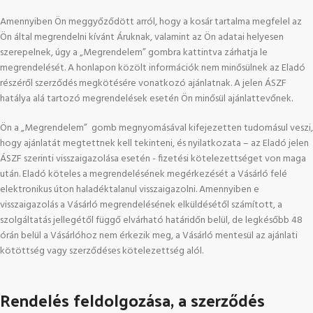
Amennyiben Ön meggyőződött arról, hogy a kosár tartalma megfelel az
Ön által megrendelni kívánt Áruknak, valamint az Ön adatai helyesen
szerepelnek, úgy a „
Megrendelem
” gombra kattintva zárhatja le
megrendelését. A honlapon közölt információk nem minősülnek az Eladó
részéről szerződés megkötésére vonatkozó ajánlatnak. A jelen ÁSZF
hatálya alá tartozó megrendelések esetén Ön minősül ajánlattevőnek.
Ön a „
Megrendelem
” gomb megnyomásával kifejezetten tudomásul veszi,
hogy ajánlatát megtettnek kell tekinteni, és nyilatkozata – az Eladó jelen
ÁSZF szerinti visszaigazolása esetén - fizetési kötelezettséget von maga
után. Eladó köteles a megrendelésének megérkezését a Vásárló felé
elektronikus úton haladéktalanul visszaigazolni. Amennyiben e
visszaigazolás a Vásárló megrendelésének elküldésétől számított, a
szolgáltatás jellegétől függő elvárható határidőn belül, de legkésőbb 48
órán belül a Vásárlóhoz nem érkezik meg, a Vásárló mentesül az ajánlati
kötöttség vagy szerződéses kötelezettség alól.
Rendelés feldolgozása, a szerződés