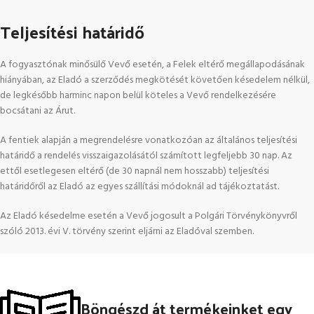
Teljesítési határidő
A fogyasztónak minősülő Vevő esetén, a Felek eltérő megállapodásának
hiányában, az Eladó a szerződés megkötését követően késedelem nélkül,
de legkésőbb harminc napon belül köteles a Vevő rendelkezésére
bocsátani az Árut.
A fentiek alapján a megrendelésre vonatkozóan az általános teljesítési
határidő a rendelés visszaigazolásától számított legfeljebb
30
nap
. Az
ettől esetlegesen eltérő (de 30 napnál nem hosszabb) teljesítési
határidőről az Eladó az egyes szállítási módoknál ad tájékoztatást.
Az Eladó késedelme esetén a Vevő jogosult a Polgári Törvénykönyvről
szóló 2013. évi V. törvény szerint eljárni az Eladóval szemben.
Böngészd át termékeinket egy