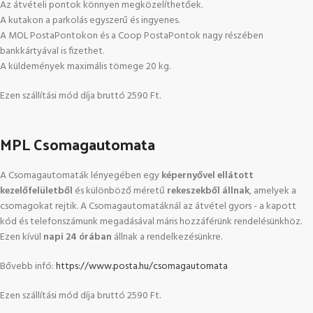
Az átvételi pontok könnyen megközelíthetőek.
A kutakon a parkolás egyszerű és ingyenes.
A MOL PostaPontokon és a Coop PostaPontok nagy részében
bankkártyával is fizethet.
A küldemények maximális tömege 20 kg.
Ezen szállítási mód díja bruttó 2590 Ft.
MPL Csomagautomata
A Csomagautomaták lényegében egy
képernyővel ellátott
kezelőfelületből
és különböző méretű
rekeszekből állnak
, amelyek a
csomagokat rejtik. A Csomagautomatáknál az átvétel gyors - a kapott
kód és telefonszámunk megadásával máris hozzáférünk rendelésünkhöz.
Ezen kívül
napi 24 órában
állnak a rendelkezésünkre.
Bővebb infó:
https://www.posta.hu/csomagautomata
Ezen szállítási mód díja bruttó 2590 Ft.