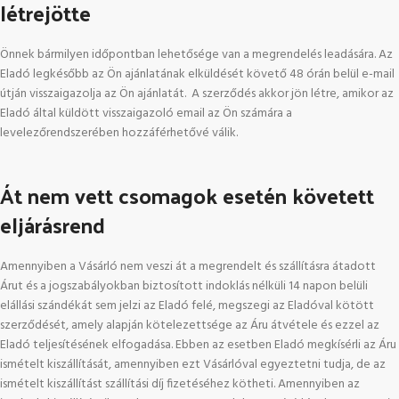
létrejötte
Önnek bármilyen időpontban lehetősége van a megrendelés leadására. Az
Eladó legkésőbb az Ön ajánlatának elküldését követő 48 órán belül e-mail
útján visszaigazolja az Ön ajánlatát. A szerződés akkor jön létre, amikor az
Eladó által küldött visszaigazoló email az Ön számára a
levelezőrendszerében hozzáférhetővé válik.
Át nem vett csomagok esetén követett
eljárásrend
Amennyiben a Vásárló nem veszi át a megrendelt és szállításra átadott
Árut és a jogszabályokban biztosított indoklás nélküli 14 napon belüli
elállási szándékát sem jelzi az Eladó felé, megszegi az Eladóval kötött
szerződését, amely alapján kötelezettsége az Áru átvétele és ezzel az
Eladó teljesítésének elfogadása. Ebben az esetben Eladó megkísérli az Áru
ismételt kiszállítását, amennyiben ezt Vásárlóval egyeztetni tudja, de az
ismételt kiszállítást szállítási díj fizetéséhez kötheti. Amennyiben az