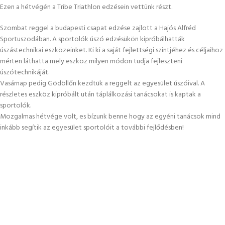
Ezen a hétvégén a Tribe Triathlon edzésein vettünk részt.
Szombat reggel a budapesti csapat edzése zajlott a Hajós Alfréd
Sportuszodában. A sportolók úszó edzésükön kipróbálhatták
úszástechnikai eszközeinket. Ki ki a saját fejlettségi szintjéhez és céljaihoz
mérten láthatta mely eszköz milyen módon tudja fejleszteni
úszótechnikáját.
Vasárnap pedig Gödöllőn kezdtük a reggelt az egyesület úszóival. A
részletes eszköz kipróbált után táplálkozási tanácsokat is kaptak a
sportolók.
Mozgalmas hétvége volt, es bízunk benne hogy az egyéni tanácsok mind
inkább segítik az egyesület sportolóit a további fejlődésben!