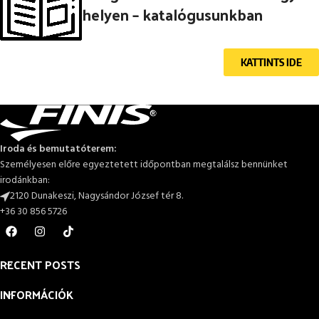
helyen – katalógusunkban
KATTINTS IDE
Iroda és bemutatóterem:
Személyesen előre egyeztetett időpontban megtalálsz bennünket
irodánkban:
2120 Dunakeszi, Nagysándor József tér 8.
+36 30 856 5726
RECENT POSTS
INFORMÁCIÓK