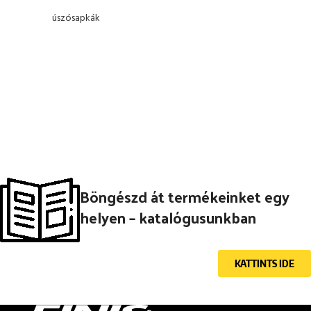
úszósapkák
Böngészd át termékeinket egy
helyen – katalógusunkban
KATTINTS IDE