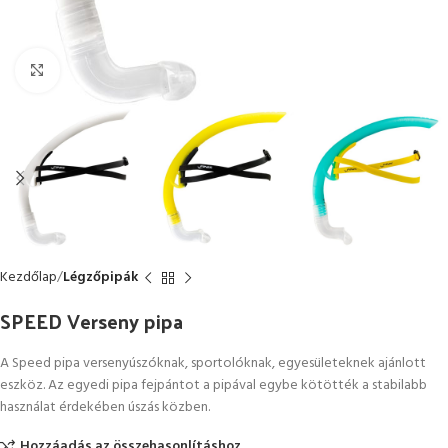
Kattintson a nagyításhoz
Kezdőlap
Légzőpipák
SPEED Verseny pipa
A Speed pipa versenyúszóknak, sportolóknak, egyesületeknek ajánlott
eszköz. Az egyedi pipa fejpántot a pipával egybe kötötték a stabilabb
használat érdekében úszás közben.
Hozzáadás az összehasonlításhoz