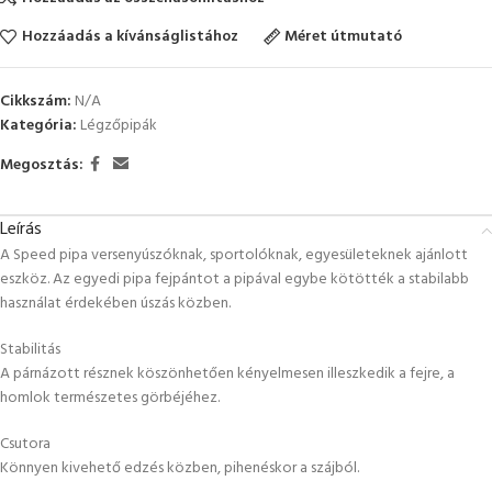
Hozzáadás a kívánságlistához
Méret útmutató
Cikkszám:
N/A
Kategória:
Légzőpipák
Megosztás:
Leírás
A Speed pipa versenyúszóknak, sportolóknak, egyesületeknek ajánlott
eszköz. Az egyedi pipa fejpántot a pipával egybe kötötték a stabilabb
használat érdekében úszás közben.
Stabilitás
A párnázott résznek köszönhetően kényelmesen illeszkedik a fejre, a
homlok természetes görbéjéhez.
Csutora
Könnyen kivehető edzés közben, pihenéskor a szájból.