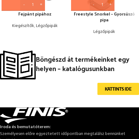
Fejpánt pipához
Freestyle Snorkel – Gyorsúszó
pipa
Kiegészítők
,
Légzőpipák
Légzőpipák
Böngészd át termékeinket egy
helyen – katalógusunkban
KATTINTS IDE
Iroda és bemutatóterem:
Személyesen előre egyeztetett időpontban megtalálsz bennünket