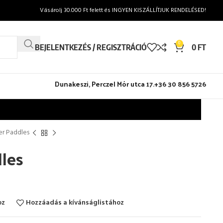
Vásárolj 30.000 Ft felett és INGYEN KISZÁLLÍTJUK RENDELÉSED!
0
BEJELENTKEZÉS / REGISZTRÁCIÓ
0
FT
Dunakeszi, Perczel Mór utca 17.
+36 30 856 5726
er Paddles
dles
oz
Hozzáadás a kívánságlistához