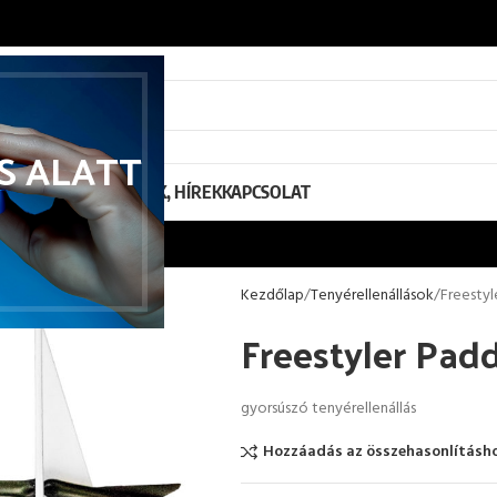
S ALATT
ZAKMAI INFORMÁCIÓK, HÍREK
KAPCSOLAT
Kezdőlap
Tenyérellenállások
Freestyl
Freestyler Pad
gyorsúszó tenyérellenállás
Hozzáadás az összehasonlításh