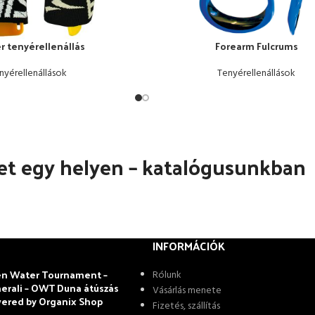
r tenyérellenállás
Forearm Fulcrums
RBA TESZEM
OPCIÓK VÁLASZTÁSA
nyérellenállások
Tenyérellenállások
et egy helyen – katalógusunkban
INFORMÁCIÓK
n Water Tournament –
Rólunk
erali – OWT Duna átúszás
Vásárlás menete
ered by Organix Shop
Fizetés, szállítás