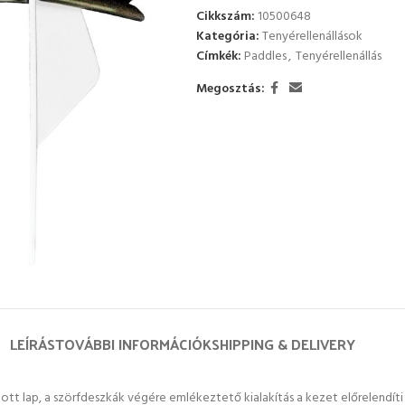
Cikkszám:
10500648
Kategória:
Tenyérellenállások
Címkék:
Paddles
,
Tenyérellenállás
Megosztás:
LEÍRÁS
TOVÁBBI INFORMÁCIÓK
SHIPPING & DELIVERY
ított lap, a szörfdeszkák végére emlékeztető kialakítás a kezet előrelendít