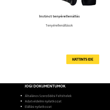
Instinct tenyérellenállás
OPCIÓK VÁLASZTÁSA
OPCI
Tenyérellenállások
KATTINTS IDE
JOGI DOKUMENTUMOK
Általános Szerződési Feltételek
Adatvédelmi nyilatkozat
Elállási nyilatkozat