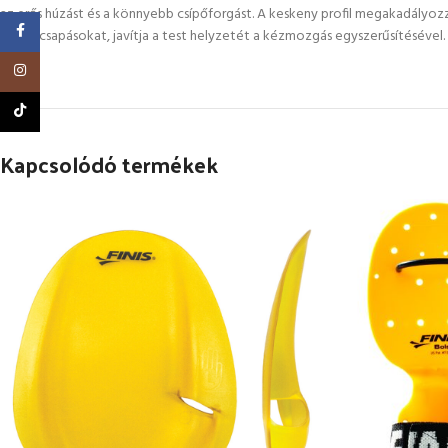
az erős húzást és a könnyebb csípőforgást. A keskeny profil megakadályozz
Facebook
egyes csapásokat, javítja a test helyzetét a kézmozgás egyszerűsítésével.
Instagram
TikTok
Kapcsolódó termékek