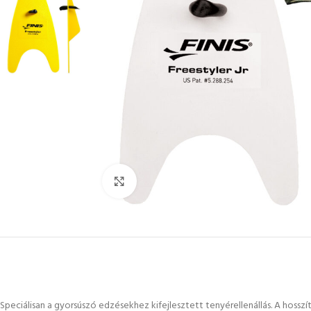
Kattintson a nagyításhoz
Speciálisan a gyorsúszó edzésekhez kifejlesztett tenyérellenállás. A hossz