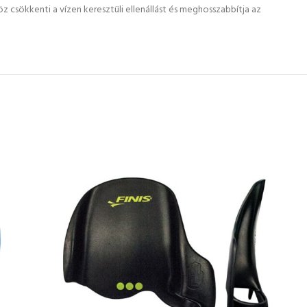
 csökkenti a vízen keresztüli ellenállást és meghosszabbítja az