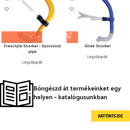
Freestyle Snorkel – Gyorsúszó
Glide Snorkel
pipa
Légzőpipák
Légzőpipák
Böngészd át termékeinket egy
helyen – katalógusunkban
KATTINTS IDE