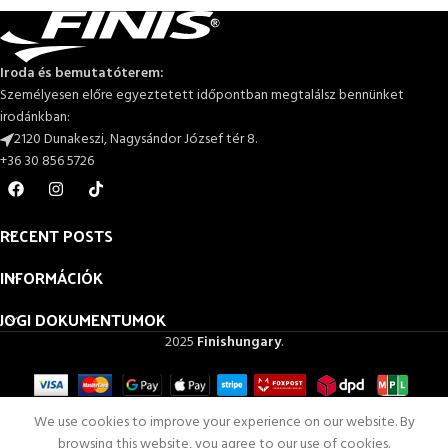
Iroda és bemutatóterem:
Személyesen előre egyeztetett időpontban megtalálsz bennünket
irodánkban:
2120 Dunakeszi, Nagysándor József tér 8.
+36 30 856 5726
RECENT POSTS
INFORMÁCIÓK
JOGI DOKUMENTUMOK
2025
Finishungary
.
0
We use cookies to improve your experience on our website. By
Kívánságlista
Shop
Az én számlám
Kosár
browsing this website, you agree to our use of cookies.