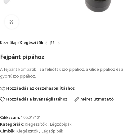
Kattintson a nagyításhoz
Kezdőlap
Kiegészítők
Fejpánt pipához
A fejpánt kompatibilis a felnőtt úszó pipához, a Glide pipához és a
gyorsúszó pipához.
Hozzáadás az összehasonlításhoz
Hozzáadás a kívánságlistához
Méret útmutató
Cikkszám:
1.05.017.101
Kategóriák:
Kiegészítők
,
Légzőpipák
Címkék:
Kiegészítők
,
Légzőpipák