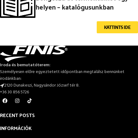
helyen – katalógusunkban
KATTINTS IDE
Iroda és bemutatóterem:
Személyesen előre egyeztetett időpontban megtalálsz bennünket
irodánkban:
2120 Dunakeszi, Nagysándor József tér 8.
+36 30 856 5726
RECENT POSTS
INFORMÁCIÓK