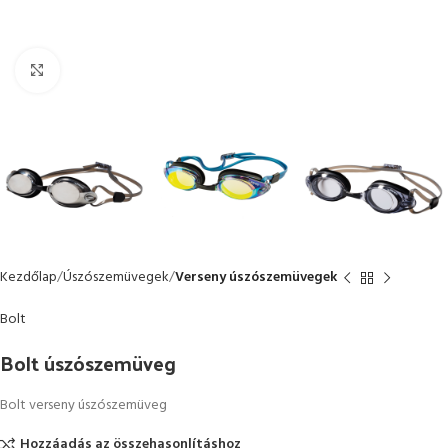
Kattintson a nagyításhoz
Kezdőlap
Úszószemüvegek
Verseny úszószemüvegek
Bolt
Bolt úszószemüveg
Bolt verseny úszószemüveg
Hozzáadás az összehasonlításhoz