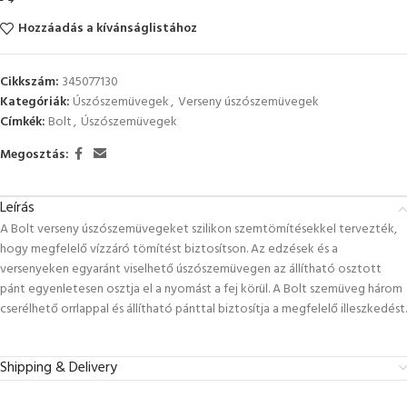
Hozzáadás a kívánságlistához
Cikkszám:
345077130
Kategóriák:
Úszószemüvegek
,
Verseny úszószemüvegek
Címkék:
Bolt
,
Úszószemüvegek
Megosztás:
Leírás
A Bolt verseny úszószemüvegeket szilikon szemtömítésekkel tervezték,
hogy megfelelő vízzáró tömítést biztosítson. Az edzések és a
versenyeken egyaránt viselhető úszószemüvegen az állítható osztott
pánt egyenletesen osztja el a nyomást a fej körül. A Bolt szemüveg három
cserélhető orrlappal és állítható pánttal biztosítja a megfelelő illeszkedést.
Shipping & Delivery