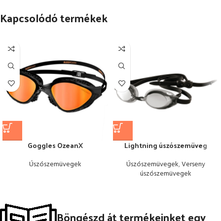
Kapcsolódó termékek
Goggles OzeanX
Lightning úszószemüveg
Úszószemüvegek
Úszószemüvegek
,
Verseny
úszószemüvegek
Böngészd át termékeinket egy