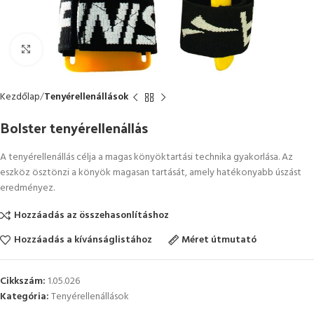
Kattintson a nagyításhoz
Kezdőlap
Tenyérellenállások
Bolster tenyérellenállás
A tenyérellenállás célja a magas könyöktartási technika gyakorlása. Az
eszköz ösztönzi a könyök magasan tartását, amely hatékonyabb úszást
eredményez.
Hozzáadás az összehasonlításhoz
Hozzáadás a kívánságlistához
Méret útmutató
Cikkszám:
1.05.026
Kategória:
Tenyérellenállások