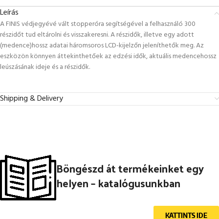
Leírás
A FINIS védjegyévé vált stopperóra segítségével a felhasználó 300
részidőt tud eltárolni és visszakeresni. A részidők, illetve egy adott
(medence)hossz adatai háromsoros LCD-kijelzőn jeleníthetők meg. Az
eszközön könnyen áttekinthetőek az edzési idők, aktuális medencehossz
leúszásának ideje és a részidők.
Shipping & Delivery
Böngészd át termékeinket egy
helyen – katalógusunkban
KATTINTS IDE