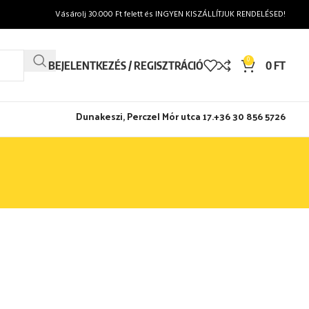
Vásárolj 30.000 Ft felett és INGYEN KISZÁLLÍTJUK RENDELÉSED!
0
BEJELENTKEZÉS / REGISZTRÁCIÓ
0
FT
Dunakeszi, Perczel Mór utca 17.
+36 30 856 5726