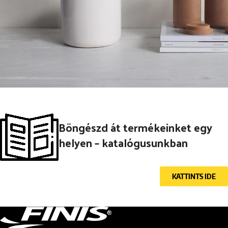
Potenti parturient parturie
Accessories
Böngészd át termékeinket egy
helyen – katalógusunkban
KATTINTS IDE