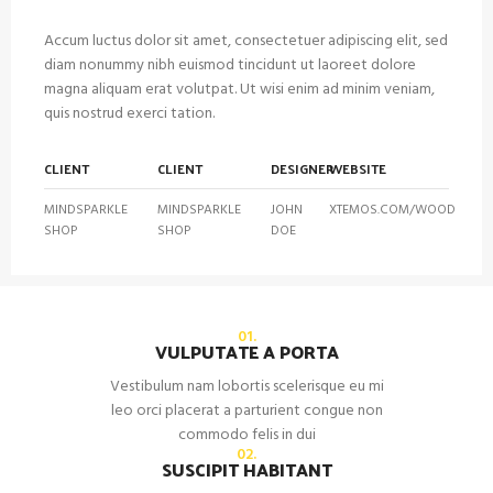
Accum luctus dolor sit amet, consectetuer adipiscing elit, sed
diam nonummy nibh euismod tincidunt ut laoreet dolore
magna aliquam erat volutpat. Ut wisi enim ad minim veniam,
quis nostrud exerci tation.
CLIENT
CLIENT
DESIGNER
WEBSITE
MINDSPARKLE
MINDSPARKLE
JOHN
XTEMOS.COM/WOOD
SHOP
SHOP
DOE
01.
VULPUTATE A PORTA
Vestibulum nam lobortis scelerisque eu mi
leo orci placerat a parturient congue non
commodo felis in dui
02.
SUSCIPIT HABITANT