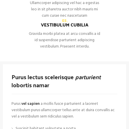
Ullamcorper adipiscing vel hac a egestas
leo in sit pharetra auctor nibh mauris mi
cum curae nec nasceturam
03.
VESTIBULUM CUBILIA
Gravida morbi platea at arcu convallis a id
id suspendisse parturient adipiscing
vestibulum. Praesent interdu.
Purus lectus scelerisque
parturient
lobortis namar
Purus
vel sapien
a mollis fusce parturient a laoreet
vestibulum purus ullamcorper tellus ante at duira convallis ac
vel a vestibulum sem ridiculus sapien.
Suscipit habitant vulputate a porta.