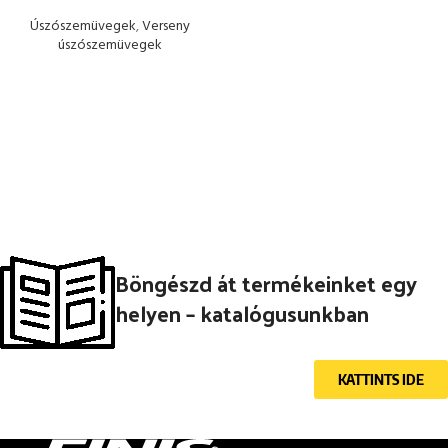
Úszószemüvegek
,
Verseny
úszószemüvegek
Böngészd át termékeinket egy
helyen – katalógusunkban
KATTINTS IDE