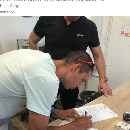
Hajrá Gergő!
#usznijo