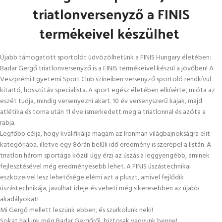
triatlonversenyző a FINIS
termékeivel készülhet
Újabb támogatott sportolót üdvözölhetünk a FINIS Hungary életében:
Badar Gergő triatlonversenyző is a FINIS termékeivel készül a jövőben! A
Veszprémi Egyetemi Sport Club színeiben versenyző sportoló rendkívül
kitartó, hosszútáv specialista. A sport egész életében elkísérte, mióta az
eszét tudja, mindig versenyezni akart. 10 év versenyszerű kajak, majd
atlétika és torna után 11 éve ismerkedett meg a triatlonnal és azóta a
rabja.
Legfőbb célja, hogy kvalifikálja magam az Ironman világbajnokságra elit
kategóriába, illetve egy 8órán belüli idő eredmény is szerepel a listán. A
triatlon három sportága közül úgy érzi az úszás a leggyengébb, aminek
fejlesztésével még eredményesebb lehet. A FINIS úszástechnikai
eszközeivel lesz lehetősége elérni azt a pluszt, amivel fejlődik
úszástechnikája, javulhat ideje és veheti még sikeresebben az újabb
akadályokat!
Mi Gergő mellett leszünk ebben, és szurkolunk neki!
Sokat hallunk még Badar Gergőről, biztosak vagyunk benne!