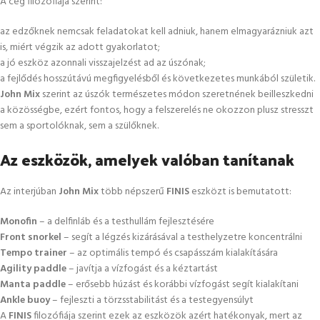
A cég filozófiája szerint:
az edzőknek nemcsak feladatokat kell adniuk, hanem elmagyarázniuk azt
is, miért végzik az adott gyakorlatot;
a jó eszköz azonnali visszajelzést ad az úszónak;
a fejlődés hosszútávú megfigyelésből és következetes munkából születik.
John Mix
szerint az úszók természetes módon szeretnének beilleszkedni
a közösségbe, ezért fontos, hogy a felszerelés ne okozzon plusz stresszt
sem a sportolóknak, sem a szülőknek.
Az eszközök, amelyek valóban tanítanak
Az interjúban
John Mix
több népszerű
FINIS
eszközt is bemutatott:
Monofin
– a delfinláb és a testhullám fejlesztésére
Front snorkel
– segít a légzés kizárásával a testhelyzetre koncentrálni
Tempo trainer
– az optimális tempó és csapásszám kialakítására
Agility paddle
– javítja a vízfogást és a kéztartást
Manta paddle
– erősebb húzást és korábbi vízfogást segít kialakítani
Ankle buoy
– fejleszti a törzsstabilitást és a testegyensúlyt
A
FINIS
filozófiája szerint ezek az eszközök azért hatékonyak, mert az