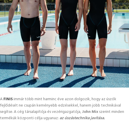
A
FINIS
immár több mint harminc éve azon dolgozik, hogy az úszók
fejlődését ne csupán keményebb edzésekkel, hanem jobb technikával
segítse. A cég társalapítója és vezérigazgatója,
John Mix
szerint minden
termékük központi célja ugyanaz:
az úszástechnika javítása.