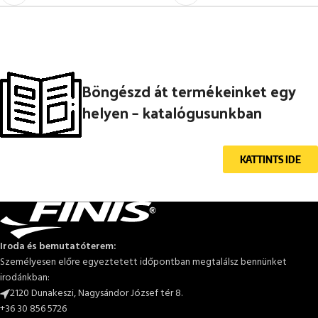
Böngészd át termékeinket egy
helyen – katalógusunkban
KATTINTS IDE
Iroda és bemutatóterem:
Személyesen előre egyeztetett időpontban megtalálsz bennünket
irodánkban:
2120 Dunakeszi, Nagysándor József tér 8.
+36 30 856 5726