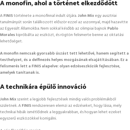
A monofin, ahol a történet elkezdődött
A
FINIS
története a monofinnal indult útjára.
John Mix
egy ausztriai
tanulmányút során találkozott először ezzel az uszonnyal, majd hazavitte
az Egyesült Államokba. Nem sokkal később az olimpiai bajnok
Pablo
Morales
kipróbálta az eszközt, és rögtön felismerte benne az oktatási
lehetőséget.
A monofin nemcsak gyorsabb úszást tett lehetővé, hanem segített a
testhelyzet, és a delfinezés helyes mozgásának elsajátításában. Ez a
felismerés lett a FINIS alapelve: olyan edzéseszközök fejlesztése,
amelyek tanítanak is.
A technikára épülő innováció
John Mix
szerint a legjobb fejlesztések mindig valós problémákból
születnek. A
FINIS
rendszeresen elemzi az edzéseket, hogy lássa, mely
technikai hibák ismétlődnek a leggyakrabban, és hogyan lehet ezeket
egyszerű eszközökkel korrigálni.